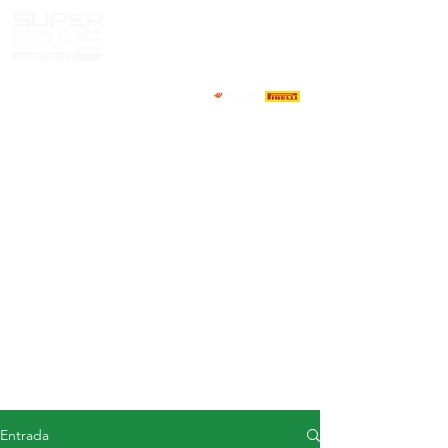
CASA
NOTICIAS
ACERCA DE
COMPETIDORES
CALENDARIO
RESULTADOS
GALERÍA
Televisor GT4
CONTACTOS
MERCADO DE CONDUCTORES
Entrada