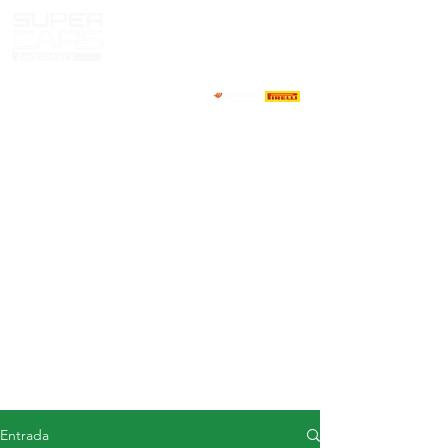
CASA
NOTICIAS
ACERCA DE
COMPETIDORES
CALENDARIO
RESULTADOS
GALERÍA
Televisor GT4
CONTACTOS
MERCADO DE CONDUCTORES
Entrada