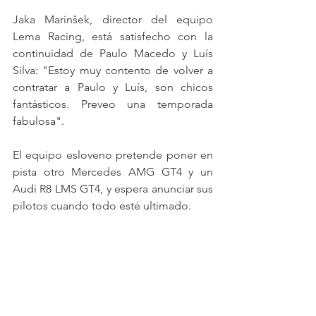
Jaka Marinšek, director del equipo 
Lema Racing, está satisfecho con la 
continuidad de Paulo Macedo y Luís 
Silva: "Estoy muy contento de volver a 
contratar a Paulo y Luís, son chicos 
fantásticos. Preveo una temporada 
fabulosa".
El equipo esloveno pretende poner en 
pista otro Mercedes AMG GT4 y un 
Audi R8 LMS GT4, y espera anunciar sus 
pilotos cuando todo esté ultimado.
Las temporadas del Iberian Supercars y 
Supercars España comenzarán los días 
25 y 26 de mayo en el Circuito de Jerez, 
con un test oficial previsto para el 6 de 
abril en el Autódromo do Estoril.