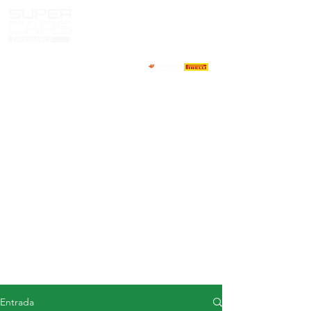
CASA
NOTICIAS
ACERCA DE
COMPETIDORES
CALENDARIO
RESULTADOS
GALERÍA
Televisor GT4
CONTACTOS
MERCADO DE CONDUCTORES
Entrada