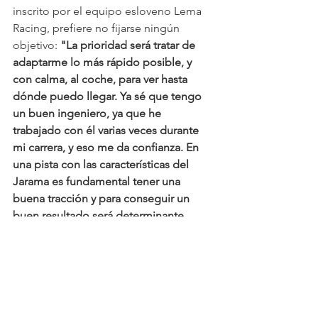
inscrito por el equipo esloveno Lema 
Racing, prefiere no fijarse ningún 
objetivo: 
"La prioridad será tratar de 
adaptarme lo más rápido posible, y 
con calma, al coche, para ver hasta 
dónde puedo llegar. Ya sé que tengo 
un buen ingeniero, ya que he 
trabajado con él varias veces durante 
mi carrera, y eso me da confianza. En 
una pista con las características del 
Jarama es fundamental tener una 
buena tracción y para conseguir un 
buen resultado será determinante 
encontrar una buena puesta a punto 
del coche en colaboración con mi 
compañero de equipo. El campeonato 
es largo y creo que es muy importante 
sumar puntos en cada carrera"
, 
concluyó Manuel Gião.