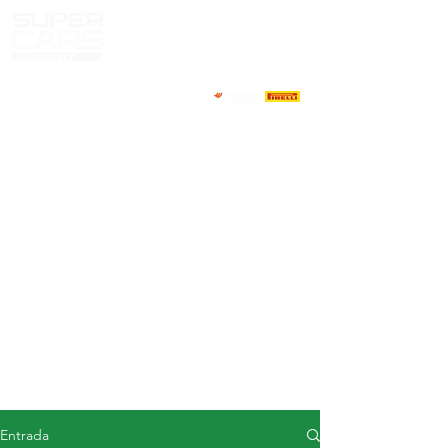
CASA
NOTICIAS
ACERCA DE
COMPETIDORES
CALENDARIO
RESULTADOS
GALERÍA
Televisor GT4
CONTACTOS
MERCADO DE CONDUCTORES
Entrada