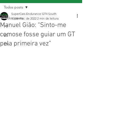
Todos posts
SuperCars Endurance GT4 South
Todos posts
13 de mai. de 2022
2 min de leitura
Manuel Gião: “Sinto-me
PT
comose fosse guiar um GT
ES
pela primeira vez”
EN