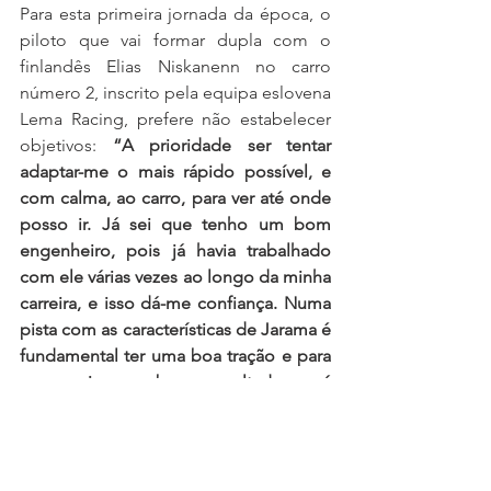
Para esta primeira jornada da época, o 
piloto que vai formar dupla com o 
finlandês Elias Niskanenn no carro 
número 2, inscrito pela equipa eslovena 
Lema Racing, prefere não estabelecer 
objetivos: 
“A prioridade ser tentar 
adaptar-me o mais rápido possível, e 
com calma, ao carro, para ver até onde 
posso ir. Já sei que tenho um bom 
engenheiro, pois já havia trabalhado 
com ele várias vezes ao longo da minha 
carreira, e isso dá-me confiança. Numa 
pista com as características de Jarama é 
fundamental ter uma boa tração e para 
conseguir um bom resultado será 
determinante encontrar um bom acerto 
do carro em parceria com o meu 
colega de equipa. O Campeonato é 
longo e considero muito importante 