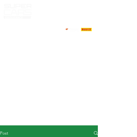
HOME
NEWS
ABOUT
COMPETITORS
CALENDAR
RESULTS
GALLERY
GT4 TV
CONTACTS
DRIVERS MARKET
Post