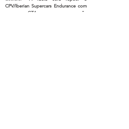
CPV/Iberian Supercars Endurance com 
um carro GT4, mas espero que não 
surjam tantas contrariedades e que eu 
sofra menos para conquistar o título…”