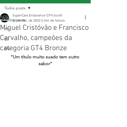
Todos posts
SuperCars Endurance GT4 South
Todos posts
22 de dez. de 2022
2 min de leitura
Miguel Cristóvão e Francisco
PT
Carvalho, campeões da
ES
categoria GT4 Bronze
EN
“Um título muito suado tem outro 
sabor”