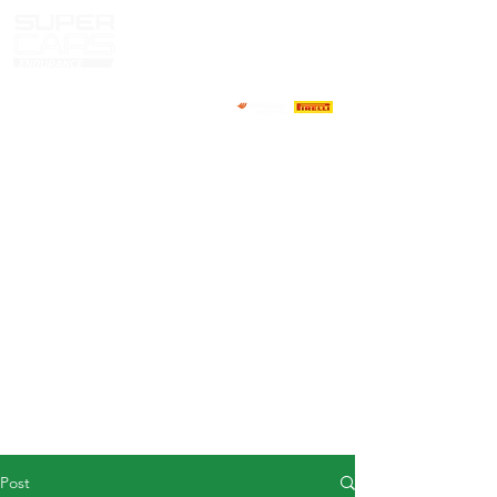
HOME
NEWS
ABOUT
COMPETITORS
CALENDAR
RESULTS
GALLERY
GT4 TV
CONTACTS
DRIVERS MARKET
Post