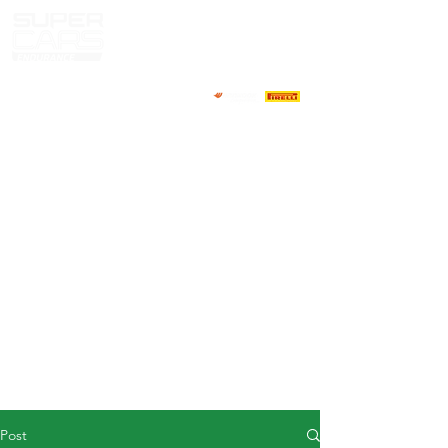
HOME
NEWS
ABOUT
COMPETITORS
CALENDAR
RESULTS
GALLERY
GT4 TV
CONTACTS
DRIVERS MARKET
Post