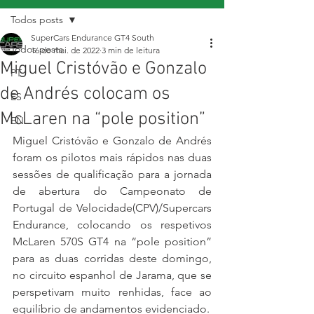
Todos posts
SuperCars Endurance GT4 South
Todos posts
16 de mai. de 2022
3 min de leitura
Miguel Cristóvão e Gonzalo
PT
de Andrés colocam os
ES
McLaren na “pole position”
EN
Miguel Cristóvão e Gonzalo de Andrés 
foram os pilotos mais rápidos nas duas 
sessões de qualificação para a jornada 
de abertura do Campeonato de 
Portugal de Velocidade(CPV)/Supercars 
Endurance, colocando os respetivos 
McLaren 570S GT4 na “pole position” 
para as duas corridas deste domingo, 
no circuito espanhol de Jarama, que se 
perspetivam muito renhidas, face ao 
equilíbrio de andamentos evidenciado.