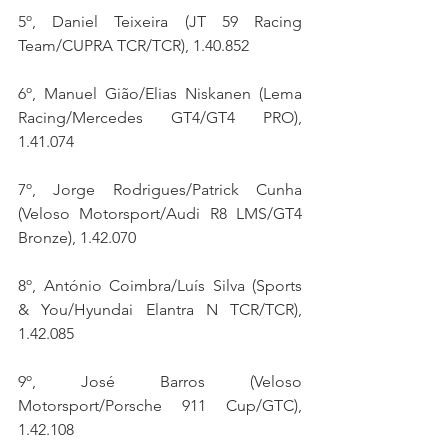
5º, Daniel Teixeira (JT 59 Racing 
Team/CUPRA TCR/TCR), 1.40.852
6º, Manuel Gião/Elias Niskanen (Lema 
Racing/Mercedes GT4/GT4 PRO), 
1.41.074
7º, Jorge Rodrigues/Patrick Cunha 
(Veloso Motorsport/Audi R8 LMS/GT4 
Bronze), 1.42.070
8º, António Coimbra/Luís Silva (Sports 
& You/Hyundai Elantra N TCR/TCR), 
1.42.085
9º, José Barros (Veloso 
Motorsport/Porsche 911 Cup/GTC), 
1.42.108