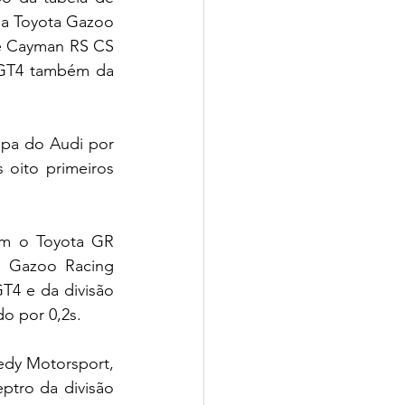
a Toyota Gazoo 
e Cayman RS CS 
 GT4 também da 
pa do Audi por 
oito primeiros 
m o Toyota GR 
 Gazoo Racing 
T4 e da divisão 
o por 0,2s.
dy Motorsport, 
ptro da divisão 