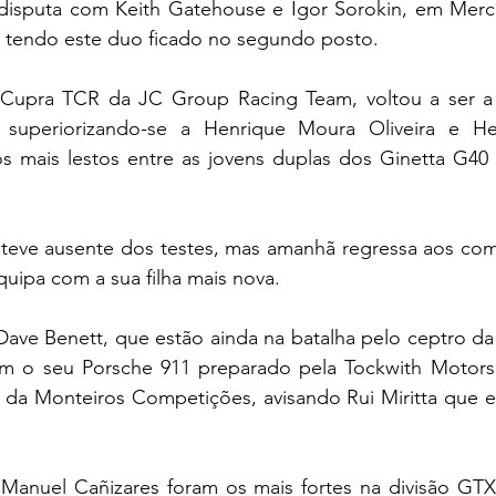
 disputa com Keith Gatehouse e Igor Sorokin, em Me
 tendo este duo ficado no segundo posto.
 Cupra TCR da JC Group Racing Team, voltou a ser a 
, superiorizando-se a Henrique Moura Oliveira e He
os mais lestos entre as jovens duplas dos Ginetta G40 
steve ausente dos testes, mas amanhã regressa aos com
uipa com a sua filha mais nova.
Dave Benett, que estão ainda na batalha pelo ceptro da
m o seu Porsche 911 preparado pela Tockwith Motorsp
da Monteiros Competições, avisando Rui Miritta que es
 Manuel Cañizares foram os mais fortes na divisão GT