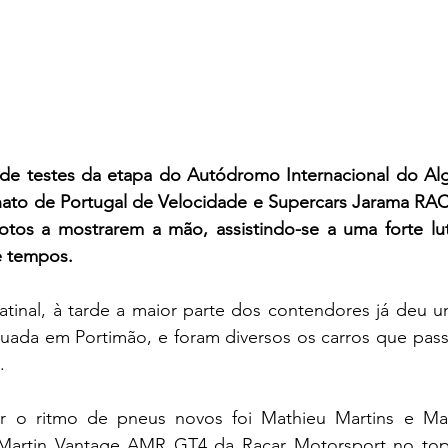
e testes da etapa do Autódromo Internacional do Alga
to de Portugal de Velocidade e Supercars Jarama RACE j
lotos a mostrarem a mão, assistindo-se a uma forte lut
e tempos.
tinal, à tarde a maior parte dos contendores já deu um
ituada em Portimão, e foram diversos os carros que pas
.
r o ritmo de pneus novos foi Mathieu Martins e Man
Martin Vantage AMR GT4 da Racar Motorsport no topo