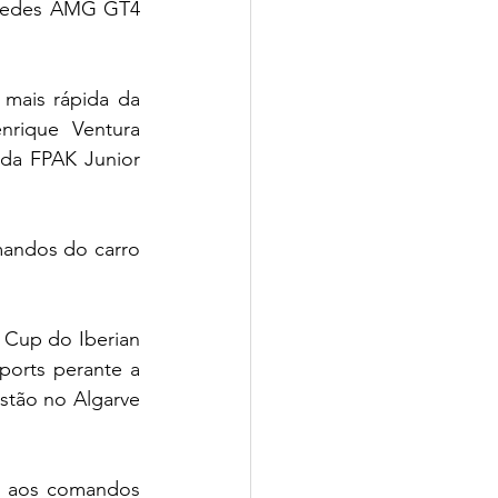
rcedes AMG GT4 
mais rápida da 
nrique Ventura 
da FPAK Junior 
andos do carro 
 Cup do Iberian 
orts perante a 
tão no Algarve 
X aos comandos 