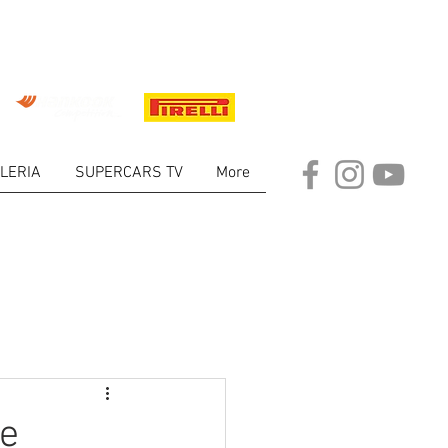
LERIA
SUPERCARS TV
More
ARKET
de