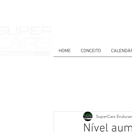
HOME
CONCEITO
CALENDÁ
HOME
NEWS
ABOUT
COMPET
Todos posts
PT
ES
EN
SuperCars Endura
Nível au