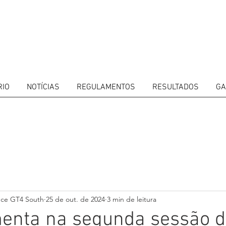
RIO
NOTÍCIAS
REGULAMENTOS
RESULTADOS
GA
ITORS
CALENDAR
RESULTS
GALLERY
GT4 TV
CONTACTS
DRIVERS M
nce GT4 South
25 de out. de 2024
3 min de leitura
menta na segunda sessão 