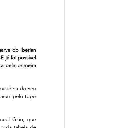
rve do Iberian 
á foi possível 
a pela primeira 
a ideia do seu 
saram pelo topo 
uel Gião, que 
 da tabela de 