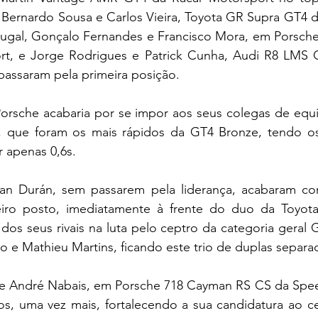
Bernardo Sousa e Carlos Vieira, Toyota GR Supra GT4 d
ugal, Gonçalo Fernandes e Francisco Mora, em Porsch
rt, e Jorge Rodrigues e Patrick Cunha, Audi R8 LMS
passaram pela primeira posição.
Porsche acabaria por se impor aos seus colegas de equi
, que foram os mais rápidos da GT4 Bronze, tendo os 
 apenas 0,6s.
n Durán, sem passarem pela liderança, acabaram co
iro posto, imediatamente à frente do duo da Toyota
dos seus rivais na luta pelo ceptro da categoria geral G
 e Mathieu Martins, ficando este trio de duplas separad
e André Nabais, em Porsche 718 Cayman RS CS da Spee
os, uma vez mais, fortalecendo a sua candidatura ao ce