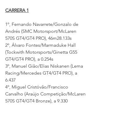
CARRERA 1
1º, Fernando Navarrete/Gonzalo de 
Andrés (SMC Motorsport/McLaren 
570S GT4/GT4 PRO), 46m28.133s
2º, Álvaro Fontes/Marmaduke Hall 
(Tockwith Motorsports/Ginetta G55 
GT4/GT4 PRO), a 0.254s
3º, Manuel Gião/Elias Niskanen (Lema 
Racing/Mercedes GT4/GT4 PRO), a 
6.437
4º, Miguel Cristóvão/Francisco 
Carvalho (Araújo Competição/McLaren 
570S GT4/GT4 Bronze), a 9.330
5º, Guillermo Aso/Tomás Pintos (SMC 
Motorsport/McLAren 570S GT4/GT4 
PRO), a 9.825
6º, Jorge Rodrigues/Patrick Cunha 