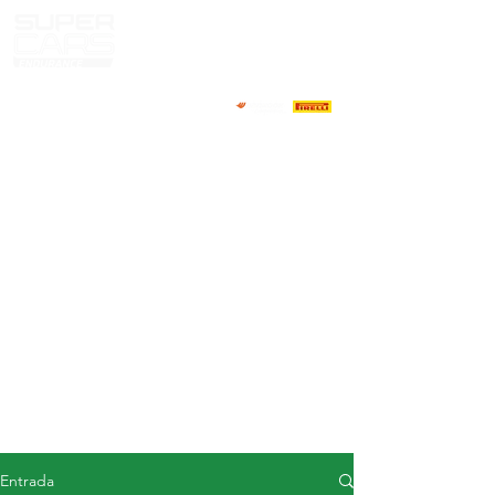
CASA
NOTICIAS
ACERCA DE
COMPETIDORES
CALENDARIO
RESULTADOS
GALERÍA
Televisor GT4
CONTACTOS
MERCADO DE CONDUCTORES
Entrada