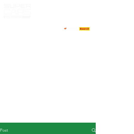
HOME
NEWS
ABOUT
COMPETITORS
CALENDAR
RESULTS
GALLERY
GT4 TV
CONTACTS
DRIVERS MARKET
Post