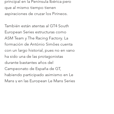
principal en la Península Ibérica pero 
que al mismo tiempo tienen 
aspiraciones de cruzar los Pirineos.
También están atentas al GT4 South 
European Series estructuras como 
ASM Team y The Racing Factory. La 
formación de António Simões cuenta 
con un largo historial, pues no en vano 
ha sido una de las protagonistas 
durante bastantes años del 
Campeonato de España de GT, 
habiendo participado asimismo en Le 
Mans y en las European Le Mans Series 
en la categoría LMP2. Por lo que 
respecta a The Racing Factory, su 
historia es más reciente pero de igual 
modo ha demostrado ya su gran 
capacidad técnica.