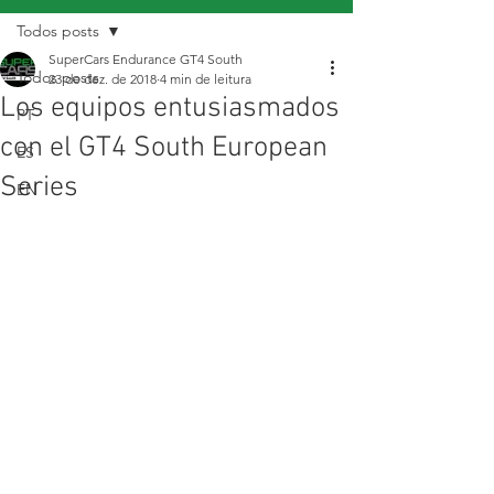
Todos posts
SuperCars Endurance GT4 South
Todos posts
23 de dez. de 2018
4 min de leitura
Los equipos entusiasmados
PT
con el GT4 South European
ES
Series
EN