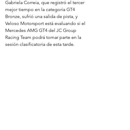
Gabriela Correia, que registró el tercer 
mejor tiempo en la categoría GT4 
Bronze, sufrió una salida de pista, y 
Veloso Motorsport está evaluando si el 
Mercedes AMG GT4 del JC Group 
Racing Team podrá tomar parte en la 
sesión clasificatoria de esta tarde.
Una vez concluidos los entrenamientos 
libres, pilotos y equipo se centran ya 