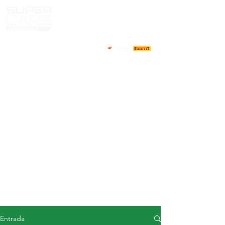
CASA
NOTICIAS
ACERCA DE
COMPETIDORES
CALENDARIO
RESULTADOS
GALERÍA
Televisor GT4
CONTACTOS
MERCADO DE CONDUCTORES
Entrada