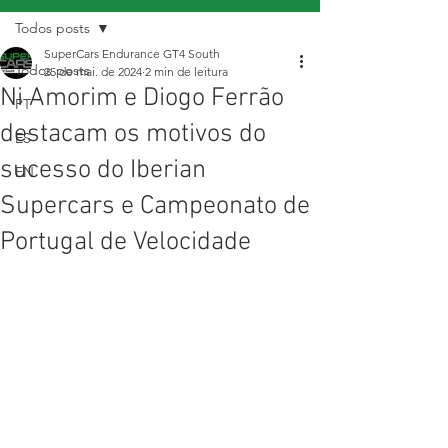
Todos posts
SuperCars Endurance GT4 South
Todos posts
25 de mai. de 2024
2 min de leitura
Ni Amorim e Diogo Ferrão
PT
destacam os motivos do
ES
sucesso do Iberian
EN
Supercars e Campeonato de
Portugal de Velocidade