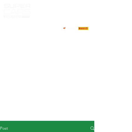
HOME
NEWS
ABOUT
COMPETITORS
CALENDAR
RESULTS
GALLERY
GT4 TV
CONTACTS
DRIVERS MARKET
Post