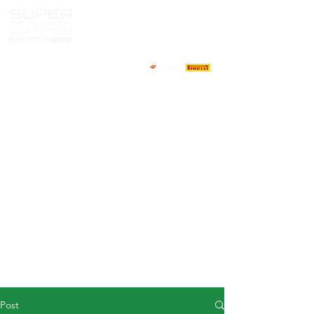
HOME
NEWS
ABOUT
COMPETITORS
CALENDAR
RESULTS
GALLERY
GT4 TV
CONTACTS
DRIVERS MARKET
Post