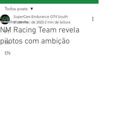
Todos posts
SuperCars Endurance GT4 South
Todos posts
31 de mar. de 2025
2 min de leitura
NM Racing Team revela
PT
pilotos com ambição
ES
EN