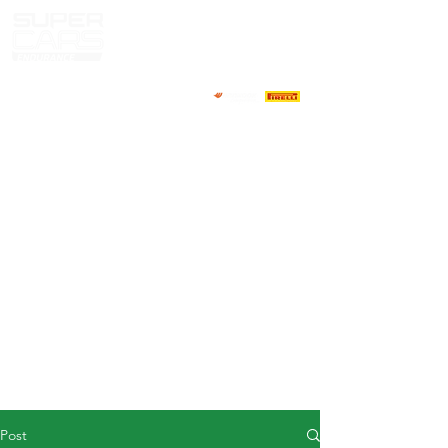
HOME
NEWS
ABOUT
COMPETITORS
CALENDAR
RESULTS
GALLERY
GT4 TV
CONTACTS
DRIVERS MARKET
Post