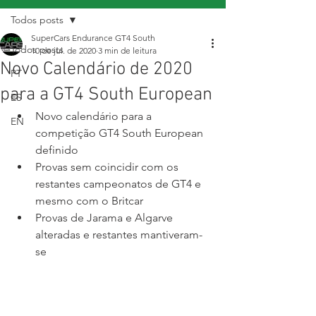
Todos posts
SuperCars Endurance GT4 South
Todos posts
10 de jul. de 2020
3 min de leitura
Novo Calendário de 2020
PT
para a GT4 South European
ES
Novo calendário para a 
EN
competição GT4 South European 
definido
Provas sem coincidir com os 
restantes campeonatos de GT4 e 
mesmo com o Britcar
Provas de Jarama e Algarve 
alteradas e restantes mantiveram-
se