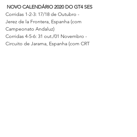
NOVO CALENDÁRIO 2020 DO GT4 SES
Corridas 1-2-3: 17/18 de Outubro - 
Jerez de la Frontera, Espanha (com 
Campeonato Andaluz)
Corridas 4-5-6: 31 out./01 Novembro - 
Circuito de Jarama, Espanha (com CRT 
e TCR Ibérico)
Corridas 6-7-8: 05/06 de Dezembro - 
Autódromo do Estoril, Portugal (com 
TCR Ibérico)
Corridas 9-10-11: 23/24 de Janeiro de 
2021, Autódromo Internacional do 
Algarve, Portimão, Portugal (com GT 
Winter Series)