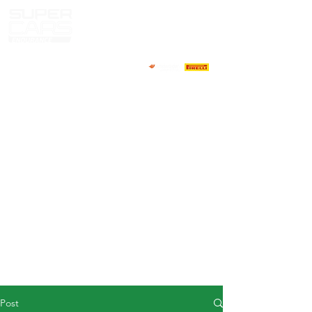
HOME
NEWS
ABOUT
COMPETITORS
CALENDAR
RESULTS
GALLERY
GT4 TV
CONTACTS
DRIVERS MARKET
Post