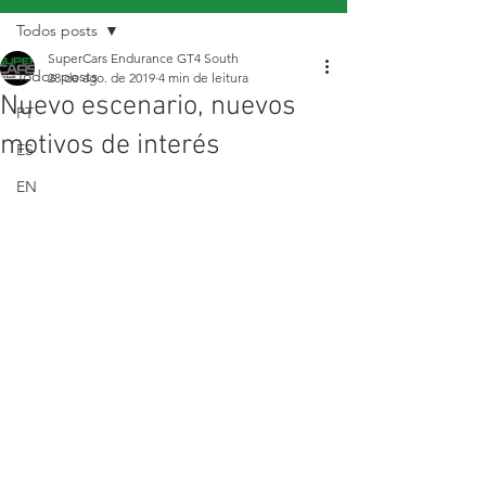
Todos posts
SuperCars Endurance GT4 South
Todos posts
28 de ago. de 2019
4 min de leitura
Nuevo escenario, nuevos
PT
motivos de interés
ES
EN