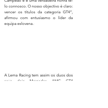
Campeão e é uma verdadeira honra tê-
lo connosco. O nosso objectivo é claro: 
vencer os títulos da categoria GT4”, 
afirmou com entusiasmo o líder da 
equipa eslovena.
A Lema Racing tem assim os duos dos 
seus dois Mercedes AMG GT4 
definidos, mas tem ainda um Audi R8 
LMS GT4 para colocar em pista, 
esperando anunciar os seus pilotos 
brevemente.