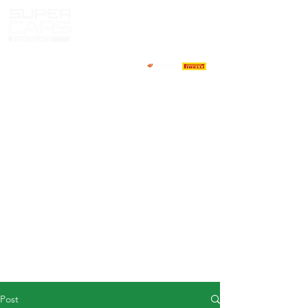
HOME
NEWS
ABOUT
COMPETITORS
CALENDAR
RESULTS
GALLERY
GT4 TV
CONTACTS
DRIVERS MARKET
Post