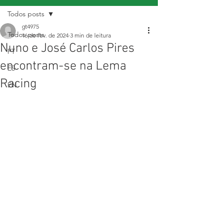
Todos posts
gt4975
Todos posts
16 de fev. de 2024
3 min de leitura
Nuno e José Carlos Pires
PT
encontram-se na Lema
ES
Racing
EN