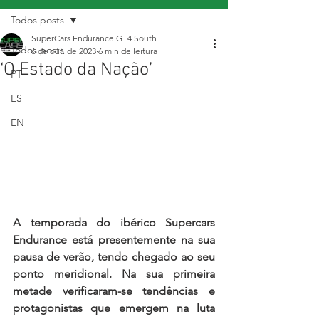
Todos posts
SuperCars Endurance GT4 South
Todos posts
6 de out. de 2023
6 min de leitura
‘O Estado da Nação’
PT
ES
EN
A temporada do ibérico Supercars 
Endurance está presentemente na sua 
pausa de verão, tendo chegado ao seu 
ponto meridional. Na sua primeira 
metade verificaram-se tendências e 
protagonistas que emergem na luta 