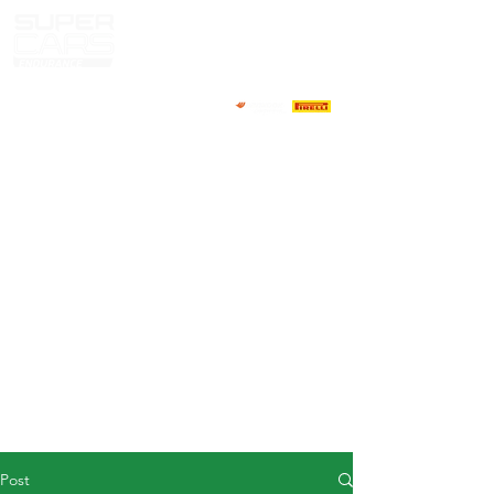
HOME
NEWS
ABOUT
COMPETITORS
CALENDAR
RESULTS
GALLERY
GT4 TV
CONTACTS
DRIVERS MARKET
Post