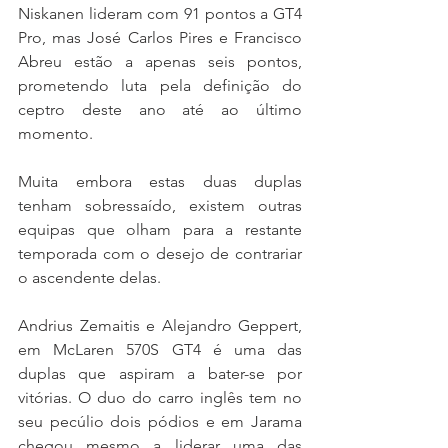
Niskanen lideram com 91 pontos a GT4 
Pro, mas José Carlos Pires e Francisco 
Abreu estão a apenas seis pontos, 
prometendo luta pela definição do 
ceptro deste ano até ao último 
momento.
Muita embora estas duas duplas 
tenham sobressaído, existem outras 
equipas que olham para a restante 
temporada com o desejo de contrariar 
o ascendente delas.
Andrius Zemaitis e Alejandro Geppert, 
em McLaren 570S GT4 é uma das 
duplas que aspiram a bater-se por 
vitórias. O duo do carro inglês tem no 
seu pecúlio dois pódios e em Jarama 
chegou mesmo a liderar uma das 