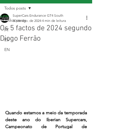
Todos posts
SuperCars Endurance GT4 South
Todos posts
30 de ago. de 2024
4 min de leitura
Os 5 factos de 2024 segundo
PT
Diogo Ferrão
ES
EN
Quando estamos a meio da temporada 
deste ano do Iberian Supercars, 
Campeonato de Portugal de 