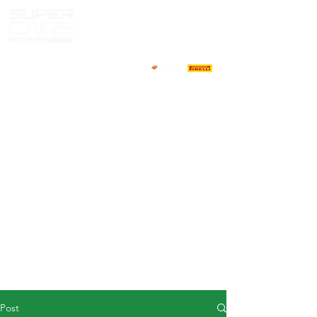
HOME
NEWS
ABOUT
COMPETITORS
CALENDAR
RESULTS
GALLERY
GT4 TV
CONTACTS
DRIVERS MARKET
Post