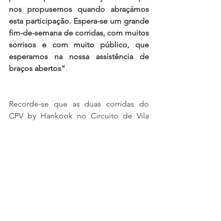
nos propusemos quando abraçámos 
esta participação. Espera-se um grande 
fim-de-semana de corridas, com muitos 
sorrisos e com muito público, que 
esperamos na nossa assistência de 
braços abertos”
.
Recorde-se que as duas corridas do 
CPV by Hankook no Circuito de Vila 
Real, a primeira no sábado e a segunda 
no domingo, serão alvo de transmissão 
em direto no Porto Canal.