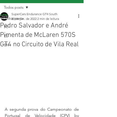
Todos posts
SuperCars Endurance GT4 South
Todos posts
20 de jun. de 2022
2 min de leitura
Pedro Salvador e André
PT
Pimenta de McLaren 570S
ES
GT4 no Circuito de Vila Real
EN
A segunda prova do Campeonato de 
Portugal de Velocidade (CPV) by 