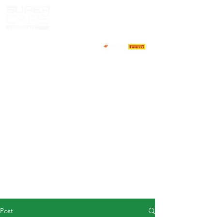
HOME
NEWS
ABOUT
COMPETITORS
CALENDAR
RESULTS
GALLERY
GT4 TV
CONTACTS
DRIVERS MARKET
Post