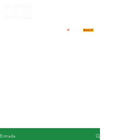
CASA
NOTICIAS
ACERCA DE
COMPETIDORES
CALENDARIO
RESULTADOS
GALERÍA
Televisor GT4
CONTACTOS
MERCADO DE CONDUCTORES
Entrada