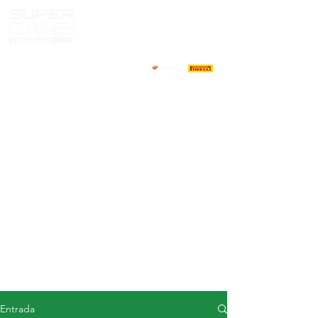
CASA
NOTICIAS
ACERCA DE
COMPETIDORES
CALENDARIO
RESULTADOS
GALERÍA
Televisor GT4
CONTACTOS
MERCADO DE CONDUCTORES
Entrada