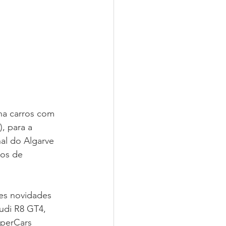
ha carros com 
, para a 
al do Algarve 
los de 
es novidades 
Audi R8 GT4, 
uperCars 