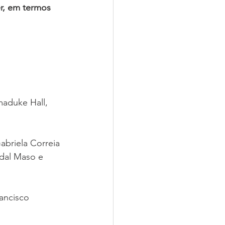
r, em termos 
maduke Hall, 
abriela Correia 
 dal Maso e 
ancisco 