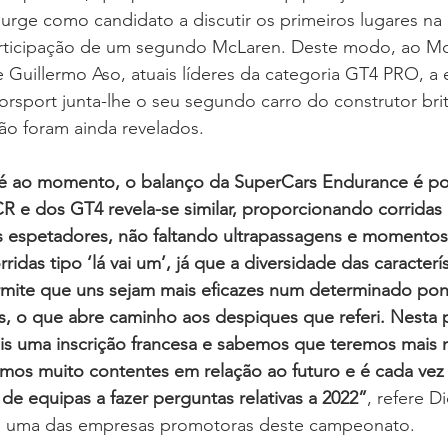
urge como candidato a discutir os primeiros lugares na
articipação de um segundo McLaren. Deste modo, ao Mc
Guillermo Aso, atuais líderes da categoria GT4 PRO, a 
sport junta-lhe o seu segundo carro do construtor brit
ão foram ainda revelados.
é ao momento, o balanço da SuperCars Endurance é pos
 e dos GT4 revela-se similar, proporcionando corridas 
os espetadores, não faltando ultrapassagens e momentos
das tipo ‘lá vai um’, já que a diversidade das caracterís
ermite que uns sejam mais eficazes num determinado pon
s, o que abre caminho aos despiques que referi. Nesta 
s uma inscrição francesa e sabemos que teremos mais 
amos muito contentes em relação ao futuro e é cada vez
de equipas a fazer perguntas relativas a 2022”
, refere D
 uma das empresas promotoras deste campeonato.