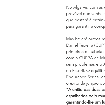
No Algarve, com as 
provável que venha a
que bastará à britâ
para garantir a conq
Mas haverá outros m
Daniel Teixeira (CU
primeiros da tabela 
com o CUPRA de Man
sem problemas e o A
no Estoril. O equilí
Endurance Series, da
o êxito da junção do
“A união das duas c
espalhados pelo mun
garantindo-lhe um f