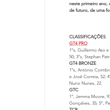
neste primeiro ano, 
de futuro, de uma fo
CLASSIFICAÇÕES
GT4 PRO
1ºs, Guillermo Aso e
50; 3ºs, Stephan Pat
GT4 BRONZE
1ºs, António Coimbra 
e José Correia, 52; 
Nuno Nunes, 22.
GTC
1º, Jemma Moore, 93 
Gonçalves, 35; 5º, P
TCR