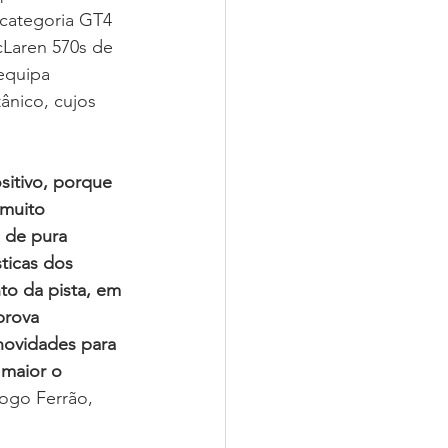
 categoria GT4 
Laren 570s de 
equipa 
ânico, cujos 
itivo, porque 
muito 
 de pura 
ticas dos 
to da pista, em 
prova 
novidades para 
 maior o 
iogo Ferrão, 