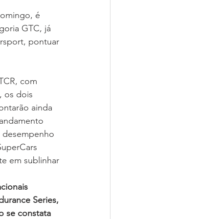
domingo, é 
goria GTC, já 
sport, pontuar 
 TCR, com 
 os dois 
ontarão ainda 
 andamento 
te desempenho 
SuperCars 
te em sublinhar 
cionais 
urance Series, 
o se constata 