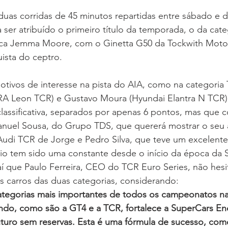
duas corridas de 45 minutos repartidas entre sábado e 
 ser atribuído o primeiro título da temporada, o da cate
nica Jemma Moore, com o Ginetta G50 da Tockwith Motor
uista do ceptro.
otivos de interesse na pista do AIA, como na categoria
PRA Leon TCR) e Gustavo Moura (Hyundai Elantra N TCR),
classificativa, separados por apenas 6 pontos, mas que c
uel Sousa, do Grupo TDS, que quererá mostrar o seu
udi TCR de Jorge e Pedro Silva, que teve um excelen
brio tem sido uma constante desde o início da época da 
í que Paulo Ferreira, CEO do TCR Euro Series, não hesi
s carros das duas categorias, considerando:
ategorias mais importantes de todos os campeonatos na
do, como são a GT4 e a TCR, fortalece a SuperCars End
uturo sem reservas. Esta é uma fórmula de sucesso, com