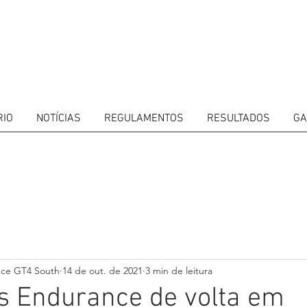
RIO
NOTÍCIAS
REGULAMENTOS
RESULTADOS
GA
ITORS
CALENDAR
RESULTS
GALLERY
GT4 TV
CONTACTS
DRIVERS M
nce GT4 South
14 de out. de 2021
3 min de leitura
s Endurance de volta em