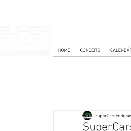
HOME
CONCEITO
CALENDÁ
HOME
NEWS
ABOUT
COMPET
Todos posts
PT
ES
EN
SuperCars Endura
SuperCar