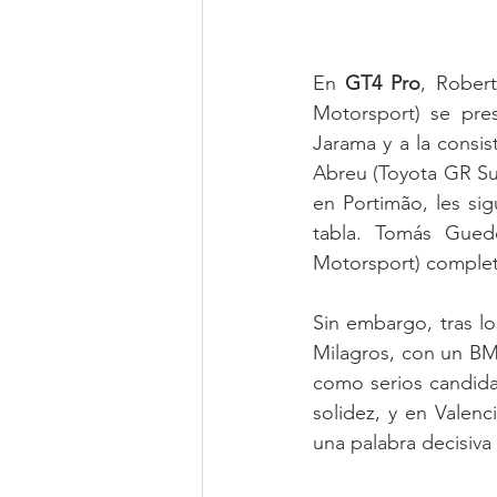
En 
GT4 Pro
, Rober
Motorsport) se pres
Jarama y a la consis
Abreu (Toyota GR Su
en Portimão, les si
tabla. Tomás Gued
Motorsport) completa
Sin embargo, tras l
Milagros, con un BM
como serios candida
solidez, y en Valenc
una palabra decisiva