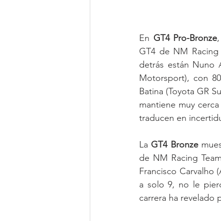
En 
GT4 Pro-Bronze
GT4 de NM Racing Te
detrás están Nuno 
Motorsport), con 80
Batina (Toyota GR Su
mantiene muy cerca 
traducen en incerti
La 
GT4 Bronze
 mues
de NM Racing Team) 
Francisco Carvalho 
a solo 9, no le pier
carrera ha revelado 