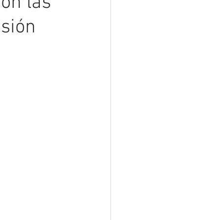
on las
sión