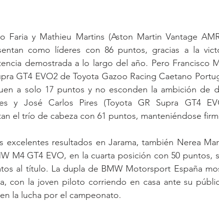
to Faria y Mathieu Martins (Aston Martin Vantage AM
entan como líderes con 86 puntos, gracias a la victo
tencia demostrada a lo largo del año. Pero Francisco M
pra GT4 EVO2 de Toyota Gazoo Racing Caetano Portuga
guen a solo 17 puntos y no esconden la ambición de dar
es y José Carlos Pires (Toyota GR Supra GT4 EV
n el trío de cabeza con 61 puntos, manteniéndose firme
os excelentes resultados en Jarama, también Nerea Mart
W M4 GT4 EVO, en la cuarta posición con 50 puntos, se 
tos al título. La dupla de BMW Motorsport España most
ia, con la joven piloto corriendo en casa ante su públi
 en la lucha por el campeonato.