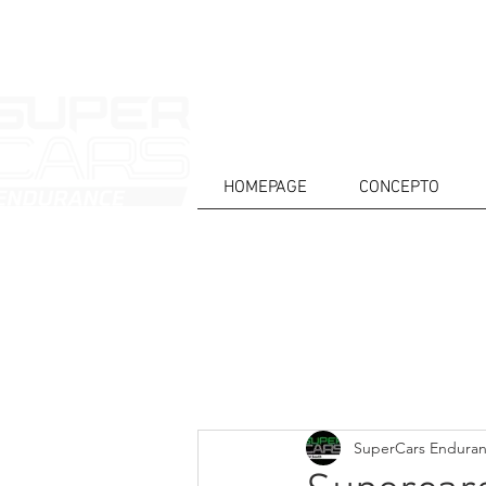
HOMEPAGE
CONCEPTO
CASA
NOTICIAS
ACERCA DE
COMPET
Todos posts
SuperCars Endura