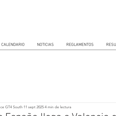
CALENDARIO
NOTICIAS
REGLAMENTOS
RESU
IDORES
CALENDARIO
RESULTADOS
GALERÍA
Televisor
CONTACTOS
MERCADO 
GT4
CONDUCTO
nce GT4 South
11 sept 2025
4 min de lectura