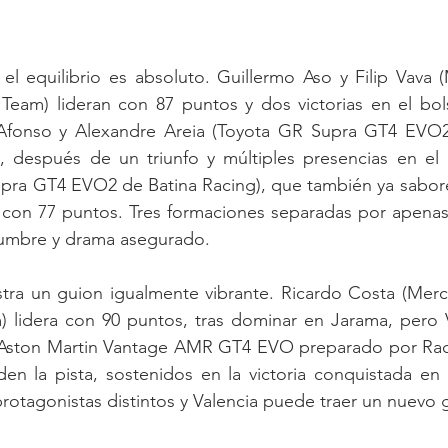
, el equilibrio es absoluto. Guillermo Aso y Filip Vav
am) lideran con 87 puntos y dos victorias en el bolsil
Afonso y Alexandre Areia (Toyota GR Supra GT4 EVO2
, después de un triunfo y múltiples presencias en el 
pra GT4 EVO2 de Batina Racing), que también ya saboreó 
con 77 puntos. Tres formaciones separadas por apenas 
dumbre y drama asegurado.
tra un guion igualmente vibrante. Ricardo Costa (Me
lidera con 90 puntos, tras dominar en Jarama, pero Va
(Aston Martin Vantage AMR GT4 EVO preparado por Raca
den la pista, sostenidos en la victoria conquistada en
protagonistas distintos y Valencia puede traer un nuevo 