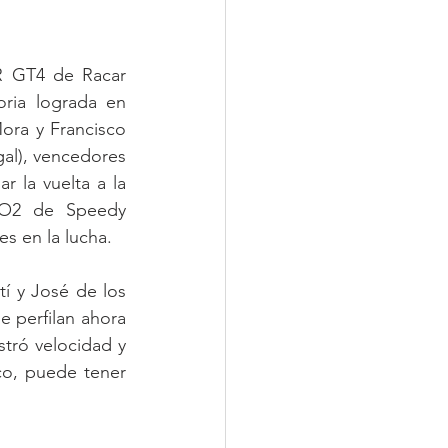
R GT4 de Racar 
ria lograda en 
ora y Francisco 
l), vencedores 
 la vuelta a la 
O2 de Speedy 
s en la lucha.
í y José de los 
perfilan ahora 
ró velocidad y 
co, puede tener 