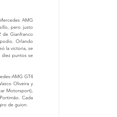
a (Mercedes AMG 
lo, pero justo 
 de Gianfranco 
podio. Orlando 
la victoria, se 
diez puntos se 
rcedes-AMG GT4 
sco Oliveira y 
r Motorsport), 
 Portimão. Cada 
giro de guion.