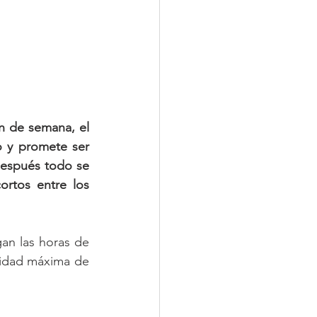
n de semana, el 
 y promete ser 
después todo se 
rtos entre los 
an las horas de 
cidad máxima de 