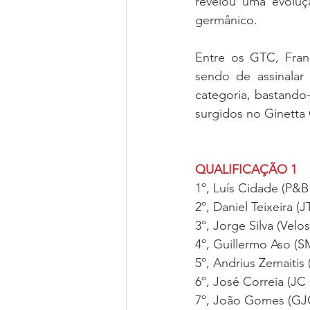
revelou uma evoluçã
germânico.
Entre os GTC, Fran
sendo de assinalar
categoria, bastando
surgidos no Ginetta 
QUALIFICAÇÃO 1
1º, Luís Cidade (P&B
2º, Daniel Teixeira 
3º, Jorge Silva (Vel
4º, Guillermo Aso (
5º, Andrius Zemaiti
6º, José Correia (J
7º, João Gomes (GJ