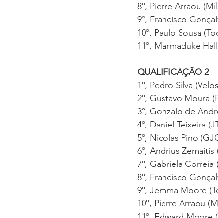
8º, Pierre Arraou (M
9º, Francisco Gonçal
10º, Paulo Sousa (To
11º, Marmaduke Hall
QUALIFICAÇÃO 2
1º, Pedro Silva (Vel
2º, Gustavo Moura (
3º, Gonzalo de Andr
4º, Daniel Teixeira 
5º, Nicolas Pino (G
6º, Andrius Zemaiti
7º, Gabriela Correi
8º, Francisco Gonçal
9º, Jemma Moore (To
10º, Pierre Arraou (
11º, Edward Moore (