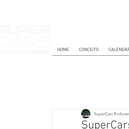
HOME
CONCEITO
CALENDÁ
HOME
NEWS
ABOUT
COMPET
Todos posts
PT
ES
EN
SuperCars Endura
SuperCars