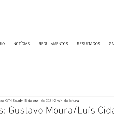
RIO
NOTÍCIAS
REGULAMENTOS
RESULTADOS
GA
ITORS
CALENDAR
RESULTS
GALLERY
GT4 TV
CONTACTS
DRIVERS M
nce GT4 South
15 de out. de 2021
2 min de leitura
: Gustavo Moura/Luís Cid