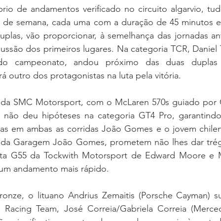
íbrio de andamentos verificado no circuito algarvio, tud
m de semana, cada uma com a duração de 45 minutos e i
uplas, vão proporcionar, à semelhança das jornadas ant
cussão dos primeiros lugares. Na categoria TCR, Daniel 
do campeonato, andou próximo das duas duplas j
 outro dos protagonistas na luta pela vitória.
 da SMC Motorsport, com o McLaren 570s guiado por G
não deu hipóteses na categoria GT4 Pro, garantindo 
mas em ambas as corridas João Gomes e o jovem chileno
da Garagem João Gomes, prometem não lhes dar trégu
ta G55 da Tockwith Motorsport de Edward Moore e M
 um andamento mais rápido.
onze, o lituano Andrius Zemaitis (Porsche Cayman) sup
Racing Team, José Correia/Gabriela Correia (Merce