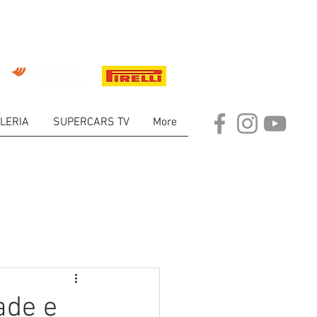
LERIA
SUPERCARS TV
More
ARKET
ade e