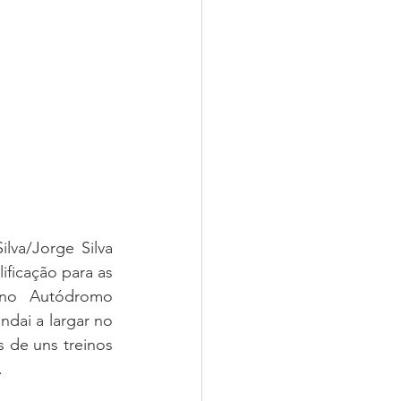
va/Jorge Silva 
ificação para as 
 no Autódromo 
dai a largar no 
 de uns treinos 
.