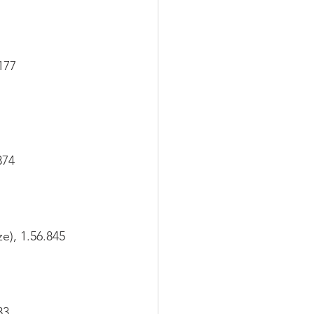
177
374
), 1.56.845
33