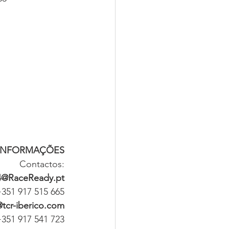
 INFORMAÇÕES
Contactos:
4@RaceReady.pt
351 917 515 665
@tcr-iberico.com
351 917 541 723