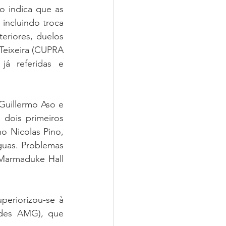
o indica que as 
ncluindo troca 
eriores, duelos 
Teixeira (CUPRA 
á referidas e 
uillermo Aso e 
dois primeiros 
 Nicolas Pino, 
as. Problemas 
armaduke Hall 
eriorizou-se à 
des AMG), que 