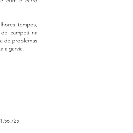
de com o carro 
lhores tempos, 
 de campeã na 
ia de problemas 
 algarvia.
1.56.725