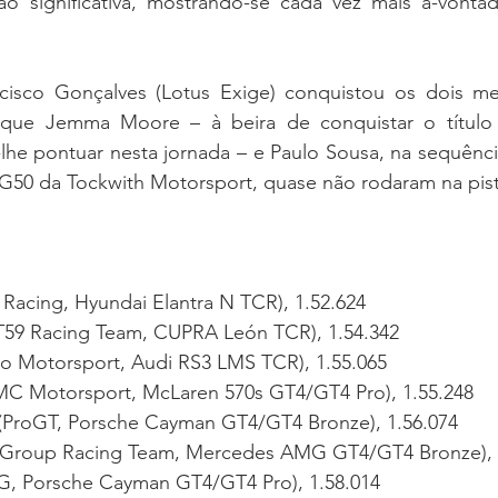
o significativa, mostrando-se cada vez mais à-vonta
cisco Gonçalves (Lotus Exige) conquistou os dois me
 que Jemma Moore – à beira de conquistar o título
-lhe pontuar nesta jornada – e Paulo Sousa, na sequênc
G50 da Tockwith Motorsport, quase não rodaram na pista
 Racing, Hyundai Elantra N TCR), 1.52.624
(JT59 Racing Team, CUPRA León TCR), 1.54.342
oso Motorsport, Audi RS3 LMS TCR), 1.55.065
SMC Motorsport, McLaren 570s GT4/GT4 Pro), 1.55.248
s (ProGT, Porsche Cayman GT4/GT4 Bronze), 1.56.074
C Group Racing Team, Mercedes AMG GT4/GT4 Bronze), 
G, Porsche Cayman GT4/GT4 Pro), 1.58.014