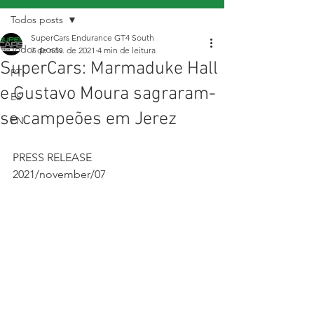
Todos posts
SuperCars Endurance GT4 South
Todos posts
7 de nov. de 2021
4 min de leitura
SuperCars: Marmaduke Hall
PT
e Gustavo Moura sagraram-
ES
se campeões em Jerez
EN
PRESS RELEASE
2021/november/07