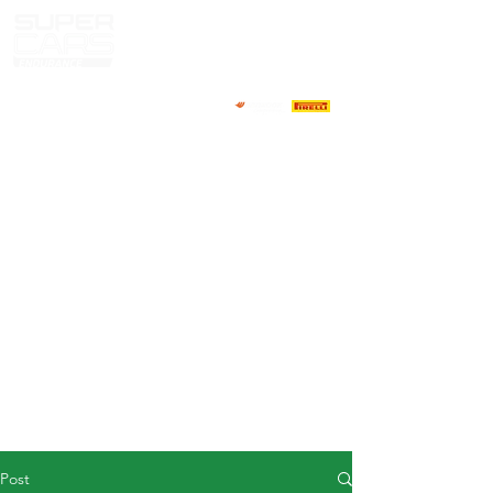
HOME
NEWS
ABOUT
COMPETITORS
CALENDAR
RESULTS
GALLERY
GT4 TV
CONTACTS
DRIVERS MARKET
Post