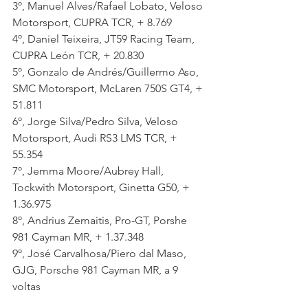
3º, Manuel Alves/Rafael Lobato, Veloso 
Motorsport, CUPRA TCR, + 8.769
4º, Daniel Teixeira, JT59 Racing Team, 
CUPRA León TCR, + 20.830
5º, Gonzalo de Andrés/Guillermo Aso, 
SMC Motorsport, McLaren 750S GT4, + 
51.811
6º, Jorge Silva/Pedro Silva, Veloso 
Motorsport, Audi RS3 LMS TCR, + 
55.354
7º, Jemma Moore/Aubrey Hall, 
Tockwith Motorsport, Ginetta G50, + 
1.36.975
8º, Andrius Zemaitis, Pro-GT, Porshe 
981 Cayman MR, + 1.37.348
9º, José Carvalhosa/Piero dal Maso, 
GJG, Porsche 981 Cayman MR, a 9 
voltas