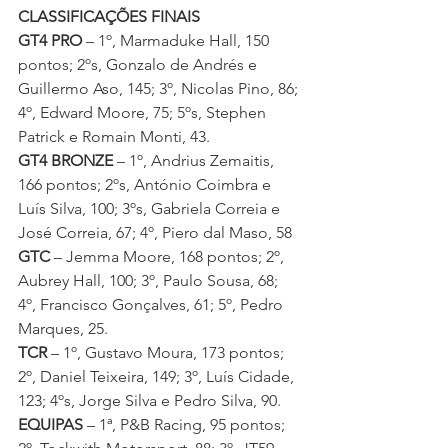
CLASSIFICAÇÕES FINAIS
GT4 PRO
 – 1º, Marmaduke Hall, 150 
pontos; 2ºs, Gonzalo de Andrés e 
Guillermo Aso, 145; 3º, Nicolas Pino, 86; 
4º, Edward Moore, 75; 5ºs, Stephen 
Patrick e Romain Monti, 43.
GT4 BRONZE
 – 1º, Andrius Zemaitis, 
166 pontos; 2ºs, António Coimbra e 
Luís Silva, 100; 3ºs, Gabriela Correia e 
José Correia, 67; 4º, Piero dal Maso, 58 
GTC
 – Jemma Moore, 168 pontos; 2º, 
Aubrey Hall, 100; 3º, Paulo Sousa, 68; 
4º, Francisco Gonçalves, 61; 5º, Pedro 
Marques, 25.
TCR 
– 1º, Gustavo Moura, 173 pontos; 
2º, Daniel Teixeira, 149; 3º, Luís Cidade, 
123; 4ºs, Jorge Silva e Pedro Silva, 90.
EQUIPAS
 – 1ª, P&B Racing, 95 pontos; 