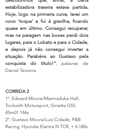
descobrimos que, afinal, a barra 
estabilizadora traseira estava partida. 
Hoje, logo na primeira curva, levei um 
novo ‘toque’ e fui à gravilha, ficando 
quase em último. Consegui recuperar, 
mas na paragem nas boxes perdi dois 
lugares, para o Lobato e para o Cidade, 
e depois já não consegui inverter a 
situação. Parabéns ao Gustavo pela 
conquista do título!”
, palavras de 
Daniel Teixeira.
CORRIDA 2
1º, Edward Moore/Marmaduke Hall, 
Tockwith Motorsport, Ginetta G55, 
45m01.146s
2º, Gustavo Moura/Luís Cidade, P&B 
Racing, Hyundai Elantra N TCR, + 6.180s