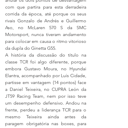
anular os dois pontos de desvantagem 
com que partira para esta derradeira 
corrida da época, até porque os seus 
rivais Gonzalo de Andrés e Guillermo 
Aso, no McLaren 570 S da SMC 
Motorsport, nunca tiveram andamento 
para colocar em causa o ritmo vitorioso 
da dupla do Ginetta G55.
A história da discussão do título na 
classe TCR foi algo diferente, porque 
embora Gustavo Moura, no Hyundai 
Elantra, acompanhado por Luís Cidade, 
partisse em vantagem (14 pontos) face 
a Daniel Teixeira, no CUPRA León da 
JT59 Racing Team, nem por isso teve 
um desempenho defensivo. Andou na 
frente, perdeu a liderança TCR para o 
mesmo Teixeira ainda antes da 
paragem obrigatória nas boxes, para 