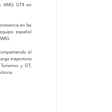
es AMG GT4 en 
presencia en las 
equipo español 
s AMG.
ompartiendo el 
rga trayectoria 
Turismos y GT, 
ctoria.