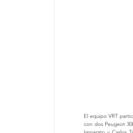
El equipo VRT partic
con dos Peugeot 308
Imparato y Carlos T