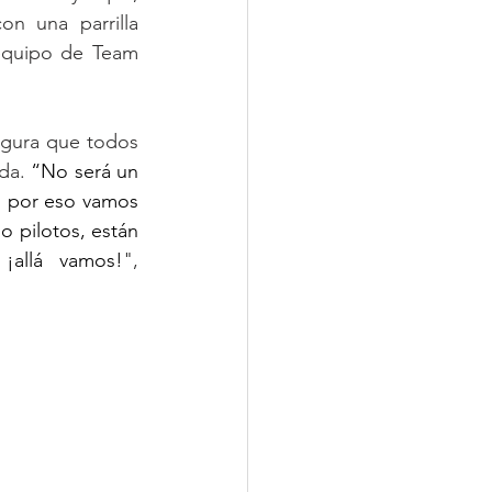
 una parrilla 
equipo de Team 
gura que todos 
da. 
“No será un 
 por eso vamos 
 pilotos, están 
¡allá vamos!
", 