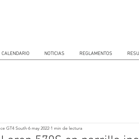
CALENDARIO
NOTICIAS
REGLAMENTOS
RESU
IDORES
CALENDARIO
RESULTADOS
GALERÍA
Televisor
CONTACTOS
MERCADO 
GT4
CONDUCTO
nce GT4 South
6 may 2022
1 min de lectura