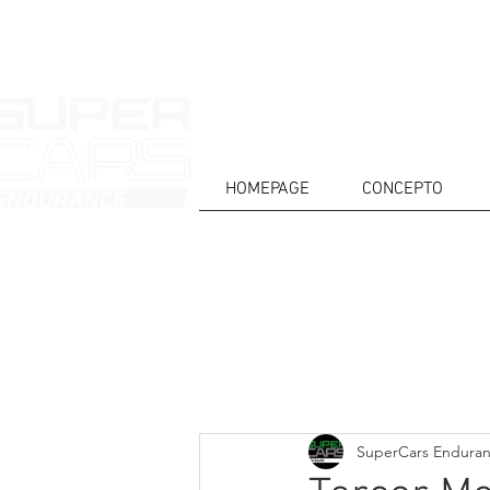
HOMEPAGE
CONCEPTO
CASA
NOTICIAS
ACERCA DE
COMPET
Todos posts
SuperCars Endura