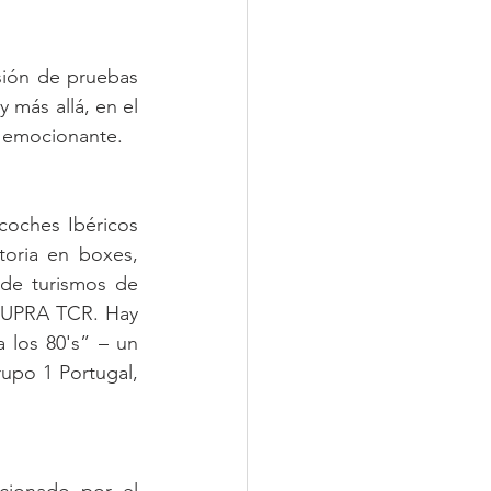
ión de pruebas 
 más allá, en el 
r emocionante.
oches Ibéricos 
oria en boxes, 
de turismos de 
CUPRA TCR. Hay 
 los 80's” – un 
upo 1 Portugal, 
cionado por el 