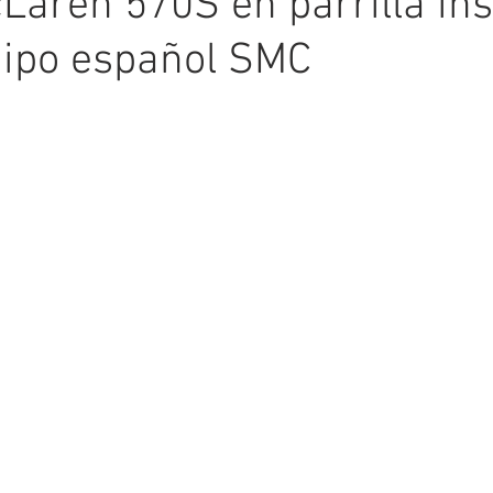
Laren 570S en parrilla ins
uipo español SMC