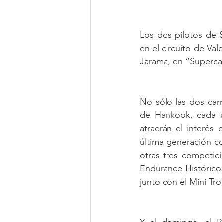
Los dos pilotos de 
en el circuito de Val
Jarama, en “Superca
No sólo las dos car
de Hankook, cada u
atraerán el interés
última generación c
otras tres competici
Endurance Histórico 
junto con el Mini Tr
Y el domingo, el P