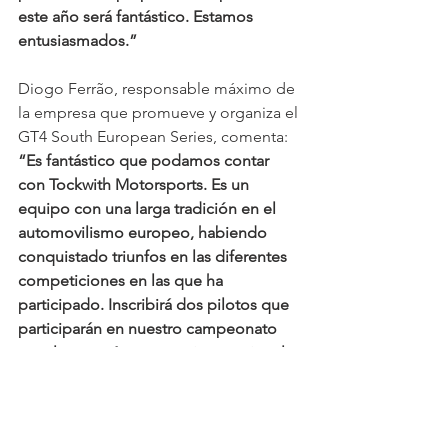
este año será fantástico. Estamos 
entusiasmados.”
Diogo Ferrão, responsable máximo de 
la empresa que promueve y organiza el 
GT4 South European Series, comenta: 
“Es fantástico que podamos contar 
con Tockwith Motorsports. Es un 
equipo con una larga tradición en el 
automovilismo europeo, habiendo 
conquistado triunfos en las diferentes 
competiciones en las que ha 
participado. Inscribirá dos pilotos que 
participarán en nuestro campeonato 
para lanzar así su carrera internacional 
en un entorno tan exigente como el de 
los GT. La participación de Tockwith 
Motorsport demuestra el alcance del 