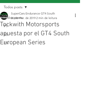
Todos posts
SuperCars Endurance GT4 South
Todos posts
26 de mar. de 2019
2 min de leitura
Tockwith Motorsports
PT
apuesta por el GT4 South
ES
European Series
EN