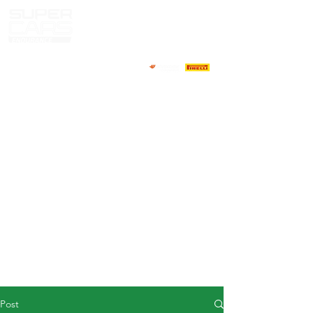
HOME
NEWS
ABOUT
COMPETITORS
CALENDAR
RESULTS
GALLERY
GT4 TV
CONTACTS
DRIVERS MARKET
Post