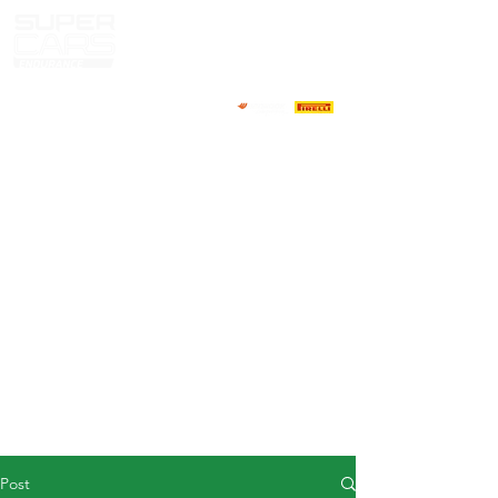
HOME
NEWS
ABOUT
COMPETITORS
CALENDAR
RESULTS
GALLERY
GT4 TV
CONTACTS
DRIVERS MARKET
Post