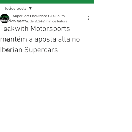
Todos posts
SuperCars Endurance GT4 South
Todos posts
17 de mai. de 2024
2 min de leitura
Tockwith Motorsports
PT
mantém a aposta alta no
ES
Iberian Supercars
EN