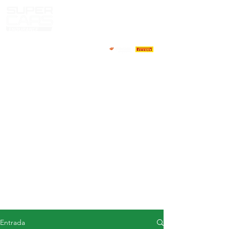
CASA
NOTICIAS
ACERCA DE
COMPETIDORES
CALENDARIO
RESULTADOS
GALERÍA
Televisor GT4
CONTACTOS
MERCADO DE CONDUCTORES
Entrada