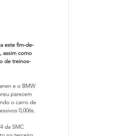
a este fim-de-
, assim como 
o de treinos-
kanen e o BMW 
breu parecem 
ndo o carro de 
essivos 0,006s.
T4 da SMC 
o no terceiro 