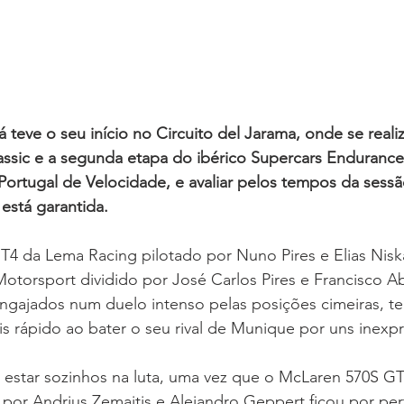
 teve o seu início no Circuito del Jarama, onde se realiz
ssic e a segunda etapa do ibérico Supercars Endurance
rtugal de Velocidade, e avaliar pelos tempos da sessã
 está garantida.
 da Lema Racing pilotado por Nuno Pires e Elias Nis
torsport dividido por José Carlos Pires e Francisco A
ngajados num duelo intenso pelas posições cimeiras, te
s rápido ao bater o seu rival de Munique por uns inexpr
estar sozinhos na luta, uma vez que o McLaren 570S G
por Andrius Zemaitis e Alejandro Geppert ficou por pert