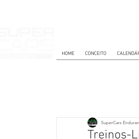
HOME
CONCEITO
CALENDÁ
HOME
NEWS
ABOUT
COMPET
Todos posts
PT
ES
EN
SuperCars Endura
Treinos-L