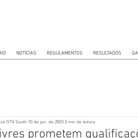
RIO
NOTÍCIAS
REGULAMENTOS
RESULTADOS
GA
ITORS
CALENDAR
RESULTS
GALLERY
GT4 TV
CONTACTS
DRIVERS M
nce GT4 South
10 de jun. de 2023
2 min de leitura
ivres prometem qualificaç