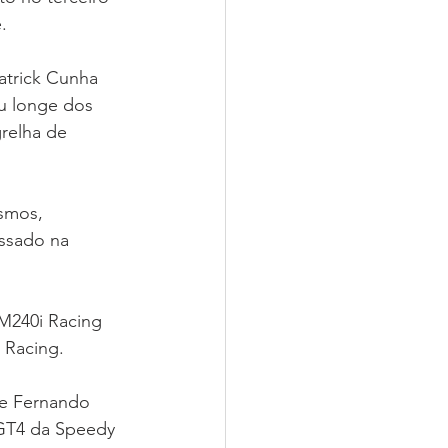
.
atrick Cunha 
u longe dos 
relha de 
smos, 
ssado na 
M240i Racing 
 Racing.
e Fernando 
GT4 da Speedy 