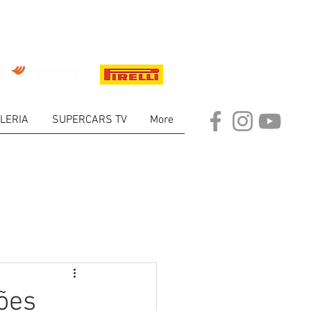
LERIA
SUPERCARS TV
More
ARKET
ões