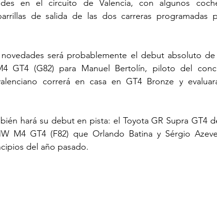
es en el circuito de Valencia, con algunos coch
arrillas de salida de las dos carreras programadas p
 novedades será probablemente el debut absoluto de
4 GT4 (G82) para Manuel Bertolín, piloto del conc
o valenciano correrá en casa en GT4 Bronze y evalua
ién hará su debut en pista: el Toyota GR Supra GT4 de 
MW M4 GT4 (F82) que Orlando Batina y Sérgio Azeve
ncipios del año pasado.