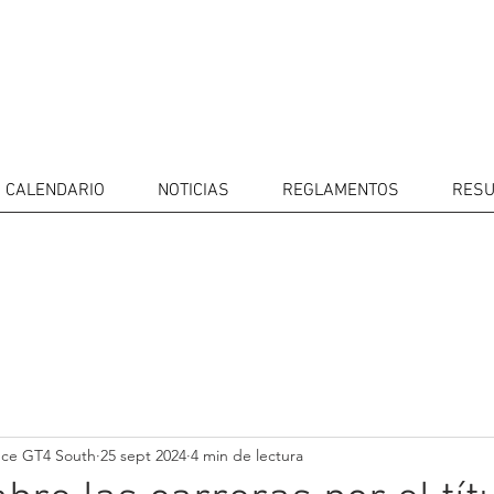
CALENDARIO
NOTICIAS
REGLAMENTOS
RESU
IDORES
CALENDARIO
RESULTADOS
GALERÍA
Televisor
CONTACTOS
MERCADO 
GT4
CONDUCTO
nce GT4 South
25 sept 2024
4 min de lectura