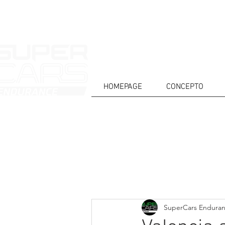
HOMEPAGE
CONCEPTO
CASA
NOTICIAS
ACERCA DE
COMPET
Todos posts
SuperCars Endura