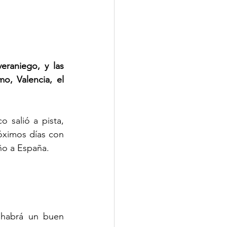
raniego, y las 
o, Valencia, el 
 salió a pista, 
óximos días con 
ño a España.
 habrá un buen 