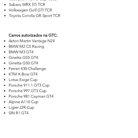
Subaru WRX STi TCR
Volkwagen Golf GTI TCR
Toyota Corolla GR-Sport TCR
Carros autorizados na GTC:
Aston Martin Vantage N24
BMW M2 CS Racing
BMW M3 GT4
Ginetta G55 GT4
Ginetta G50 GT4
Ferrari 430 Challenge
KTM X-Bow GT4
Lotus Exige Cup
Porsche 911.1 GT3 Cup
Porsche 997 GT3 Cup
Porsche 981 Cayman GT4
Alpine A110 Cup
Ligier J2R Cup
SIN R1 GT4
Chevrolet Camaro GT4
any other car approved by the promoter