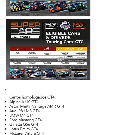
Carros homologados GT4:
Alpine A110 GT4
Aston Martin Vantage AMR GT4
Audi R8 LMS GT4
BMW M4 GT4
Ford Mustang GT4
Ginetta G56 GT4
Lotus Emira GT4
McLaren Artura GT4