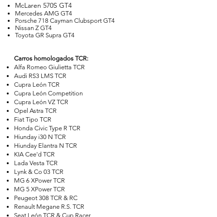
McLaren 570S GT4
Mercedes AMG GT4
Porsche 718 Cayman Clubsport GT4
Nissan Z GT4
Toyota GR Supra GT4
Carros homologados TCR:
Alfa Romeo Giulietta TCR
Audi RS3 LMS TCR
Cupra León TCR
Cupra León Competition
Cupra León VZ TCR
Opel Astra TCR
Fiat Tipo TCR
Honda Civic Type R TCR
Hiunday i30 N TCR
Hiunday Elantra N TCR
KIA Cee'd TCR
Lada Vesta TCR
Lynk & Co 03 TCR
MG 6 XPower TCR
MG 5 XPower TCR
Peugeot 308 TCR & RC
Renault Megane R.S. TCR
Seat León TCR & Cup Racer