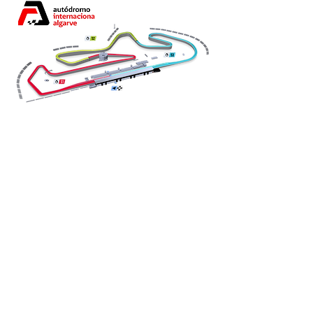
Recorde de
volta
1:54,178 - ABM Grand
Prix- Ginetta G55 GT4