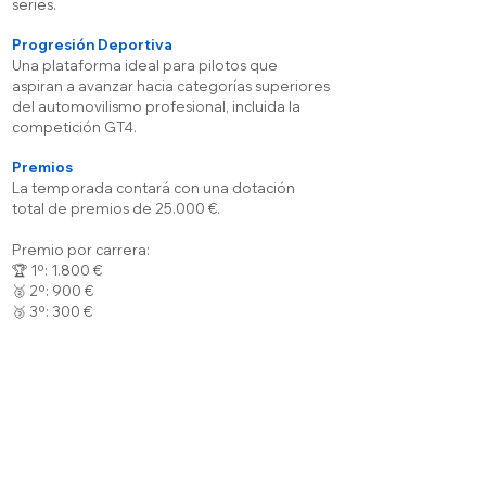
series.
Progresión Deportiva
Una plataforma ideal para pilotos que
aspiran a avanzar hacia categorías superiores
del automovilismo profesional, incluida la
competición GT4.
Premios
La temporada contará con una dotación
total de premios de 25.000 €.
Premio por carrera:
🏆 1º: 1.800 €
🥈 2º: 900 €
🥉 3º: 300 €
Para más información,
visite:
https://www.bmw.es/es/informacion/b
mw-m2-cup-iberia.html
¿Quieres inscribirte? Contacta con el
campeonato en:
gt4@raceready.pt