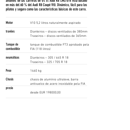
amantes de las carreras de GT. El Audi R8 LMS GT4 está basado
en más del 60 % del Audi R8 Coupé V10. Dinámico, fácil para los
pilotos y seguro como las características básicas de este carro.
Motor
V10 5,2 litros naturalmente aspirado
travões
Dianteiros – discos ventilados de 380mm
Traseiros – discos ventilados de 365mm
Tanque de
tanque de combustible FT3 aprobado pela
combustible
FIA (118 litros)
neumáticos
Dianteiros – 305 / 645 R 18
Traseiros – 325 / 705 R 18
Peso
1460 kg
Chasis
chasis de alumínio ultraleve, barra
antivuelco de acero inoxidable pela FIA
precio
desde EUR 198000,00
contacto
hendrik tobbe
+49 841 89 38102
www.audi.com
¡Síganos!