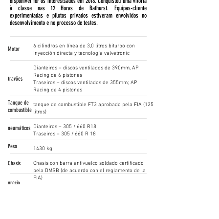
disponível for os interestsados em 2018. Conquistou uma vitória
à classe nas 12 Horas de Bathurst. Equipas-cliente
experimentadas e pilotos privados estiveram envolvidos no
desenvolvimento e no processo de testes.
6 cilindros en línea de 3,0 litros biturbo con
Motor
inyección directa y tecnología valvetronic
Dianteiros – discos ventilados de 390mm, AP
Racing de 6 pistones
travões
Traseiros – discos ventilados de 355mm; AP
Racing de 4 pistones
Tanque de
tanque de combustible FT3 aprobado pela FIA (125
combustible
litros)
Dianteiros – 305 / 660 R18
neumáticos
Traseiros – 305 / 660 R 18
Peso
1430 kg
Chasis
Chasis con barra antivuelco soldado certificado
pela DMSB (de acuerdo con el reglamento de la
FIA)
precio
desde EUR 169000,00
contacto
M4GT4@bmw-motorsport.com