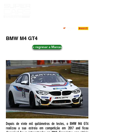
BMW M4 GT4
« regresar a Marcas
Depois de vinte mil quilómetros de testes, o BMW M4 GT4
realizou a sua estreia em competição em 2017 and ficou