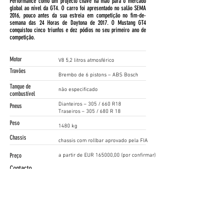
Performance como um projecto chave na mão para o mercado
global ao nível da GT4. O carro foi apresentado no salão SEMA
2016, pouco antes da sua estreia em competição no fim-de-
semana das 24 Horas de Daytona de 2017. O Mustang GT4
conquistou cinco triunfos e dez pódios no seu primeiro ano de
competição.
Motor
V8 5,2 litros atmosférico
Travões
Brembo de 6 pistons – ABS Bosch
Tanque de
não especificado
combustível
Dianteiros – 305 / 660 R18
Pneus
Traseiros – 305 / 680 R 18
Peso
1480 kg
Chassis
chassis com rollbar aprovado pela FIA
Preço
a partir de EUR 165000,00 (por confirmar)
Contacto
Kevin Groot
kgroot@ford.com
www.ford.com
Follow Us!