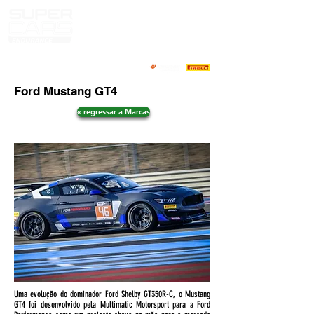
Ford Mustang GT4
« regressar a Marcas
Uma evolução do dominador Ford Shelby GT350R-C, o Mustang
GT4 foi desenvolvido pela Multimatic Motorsport para a Ford