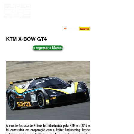
KTM X-BOW GT4
« regresar a Marcas
A versão fechada do X-Bow foi introduzida pela KTM em 2015 e
foi construída em cooperação com a Reiter Engineering. Desde