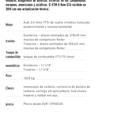
entonces asegúrense de diversas victorias en los campeonatos
europeos, americanos y asiáticos. O KTM X-Bow GT4 recibido en
2018 con una actualización técnica.
Audi 2,0 litros TFSI de cuatro cilindros (colocado
Motor
posteriormente y transversalmente)
Dianteiros – discos ventilados de 378x35 mm,
maxilas de competición Reiter
travões
Traseiros – discos ventilados de 355x32 mm;
maxilas de competición Reiter
Tanque de
combustible
tanque de combustible FT3 (70 litros)
neumáticos
Dianteiros – 11”x18”
Traseros – 11”x18”
Peso
1025 kg
monocasco de carbono, carroceria de painéis de
Chasis
carbono, carlinga em policarbono. Sub-chasis
traseiro y rollbar em aço.
precio
Precio desde EUR 139000,00
Contacto
Tomás Enge
+49 868577920
/
tomas.enge@reiter-engineering.com