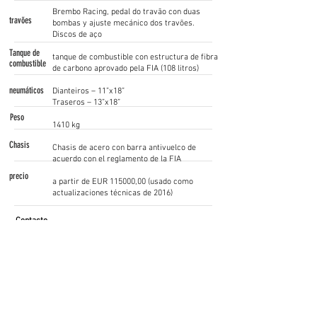
Brembo Racing, pedal do travão con duas
travões
bombas y ajuste mecánico dos travões.
Discos de aço
Tanque de
tanque de combustible con estructura de fibra
combustible
de carbono aprovado pela FIA (108 litros)
neumáticos
Dianteiros – 11”x18”
Traseros – 13”x18”
Peso
1410 kg
Chasis
Chasis de acero con barra antivuelco de
acuerdo con el reglamento de la FIA
precio
a partir de EUR 115000,00 (usado como
actualizaciones técnicas de 2016)
Contacto
Roberto Bozzi
+39 0598663488
/
info@maserati.com
www.maserati.com
¡Síganos!