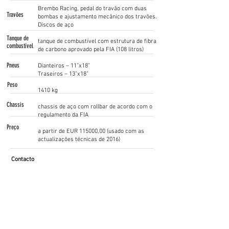
Brembo Racing, pedal do travão com duas
Travões
bombas e ajustamento mecânico dos travões.
Discos de aço
Tanque de
tanque de combustível com estrutura de fibra
combustível
de carbono aprovado pela FIA (108 litros)
Pneus
Dianteiros – 11”x18”
Traseiros – 13”x18”
Peso
1410 kg
Chassis
chassis de aço com rollbar de acordo com o
regulamento da FIA
Preço
a partir de EUR 115000,00 (usado com as
actualizações técnicas de 2016)
Contacto
Roberto Bozzi
+39 0598663488
/
info@maserati.com
www.maserati.com
Siga as nossas Redes Sociais