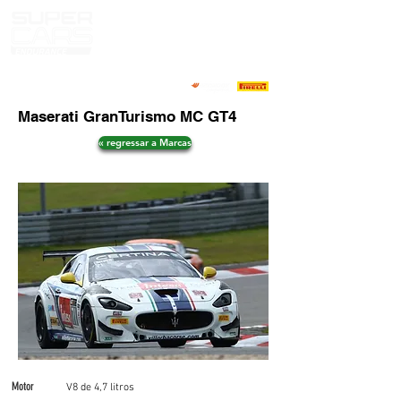
Maserati GranTurismo MC GT4
« regressar a Marcas
Motor
V8 de 4,7 litros