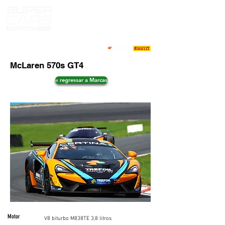
McLaren 570s GT4
« regressar a Marcas
Motor
V8 biturbo M838TE 3,8 litros