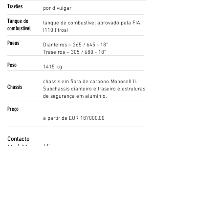
Travões
por divulgar
Tanque de
tanque de combustível aprovado pela FIA
combustível
(110 litros)
Pneus
Dianteiros – 265 / 645 - 18”
Traseiros – 305 / 680 - 18”
Peso
1415 kg
chassis em fibra de carbono Monocell II.
Chassis
Subchassis dianteiro e traseiro e estruturas
de segurança em alumínio.
Preço
a partir de EUR 187000,00
Contacto
Mark McLoughlin
+44 1483750166
/
mark.mclouglin@mclarengt.com
www.mclarengt.com
Siga as nossas Redes Sociais