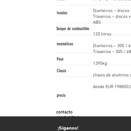
Dianteiros – discos
travões
Traseiros – disco
ABS
Tanque de combustible
120 litros
neumáticos
Dianteiros – 305 / 
Traseiros – 305 / 6
Peso
1390kg
Chasis
chasis de aluminio 
desde EUR 198850,
precio
contacto
AMG-GT4@daimler.com
www.mercedes-amg.com
¡Síganos!