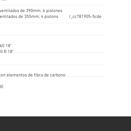
 ventilados de 390mm; 6 pistones
s ventilados de 355mm; 4 pistons /_cc781905-5cde
660 18”
80 R 18”
con elementos de fibra de carbono
00