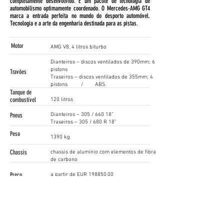
completamente desenvolvido. É um pacote de tecnologia de
automobilismo optimamente coordenado. O Mercedes-AMG GT4
marca a entrada perfeita no mundo do desporto automóvel.
Tecnologia e a arte da engenharia destinada para as pistas.
Motor
AMG V8, 4 litros biturbo
Dianteiros – discos ventilados de 390mm; 6
pistons
Travões
Traseiros – discos ventilados de 355mm; 4
pistons / ABS
Tanque de
combustível
120 litros
Pneus
Dianteiros – 305 / 660 18”
Traseiros – 305 / 680 R 18”
Peso
1390 kg
Chassis
chassis de alumínio com elementos de fibra
de carbono
Preço
a partir de EUR 198850,00
Contacto
AMG-GT4@daimler.com
www.mercedes-amg.com
Siga as nossas Redes Sociais