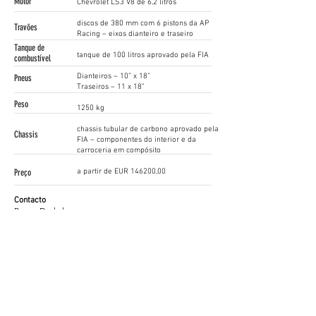
Motor
Chevrolet LS3 V8 de 6,2 litros
discos de 380 mm com 6 pistons da AP
Travões
Racing – eixos dianteiro e traseiro
Tanque de
tanque de 100 litros aprovado pela FIA
combustível
Dianteiros – 10” x 18”
Pneus
Traseiros – 11 x 18”
Peso
1250 kg
chassis tubular de carbono aprovado pela
Chassis
FIA – componentes do interior e da
carroceria em compósito
Preço
a partir de EUR 146200,00
Contacto
Rosen Daskalov
+35 989382111
/
OFFICE@SINCARS.DE
WWW.SINCARS.CO.UK
Siga as nossas Redes Sociais