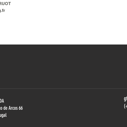
BRUOT
.fr
g
LDA
(
ço de Arcos 66
ugal