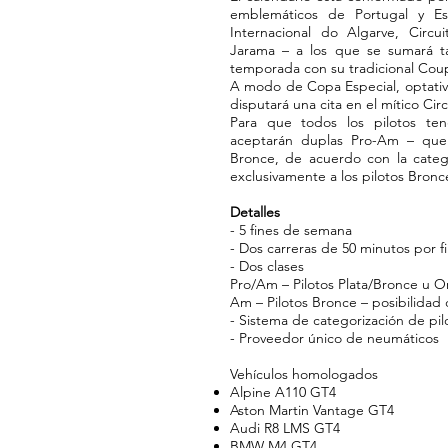
emblemáticos de Portugal y Es
Internacional do Algarve, Circu
Jarama – a los que se sumará 
temporada con su tradicional Cou
A modo de Copa Especial, optativ
disputará una cita en el mítico Circ
Para que todos los pilotos te
aceptarán duplas Pro-Am – que
Bronce, de acuerdo con la cate
exclusivamente a los pilotos Bronc
Detalles
- 5 fines de semana
- Dos carreras de 50 minutos por 
- Dos clases
Pro/Am – Pilotos Plata/Bronce u O
Am – Pilotos Bronce – posibilidad 
- Sistema de categorización de pil
- Proveedor único de neumáticos
Vehículos homologados
Alpine A110 GT4
Aston Martin Vantage GT4
Audi R8 LMS GT4
BMW M4 GT4