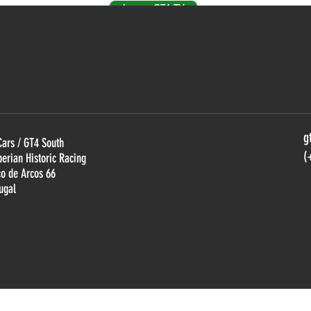
Ir para GT4 TV
g
Cars / GT4 South
(
berian Historic Racing
ço de Arcos 66
ugal