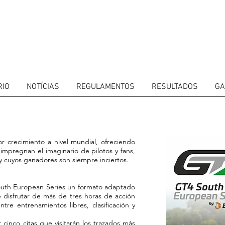
RIO
NOTÍCIAS
REGULAMENTOS
RESULTADOS
GA
r crecimiento a nivel mundial, ofreciendo
Próxi
impregnan el imaginario de pilotos y fans,
 cuyos ganadores son siempre inciertos.
outh European Series un formato adaptado
e disfrutar de más de tres horas de acción
tre entrenamientos libres, clasificación y
cinco citas que visitarán los trazados más