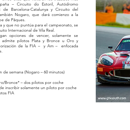
paña – Circuito do Estoril, Autódromo
it de Barcelona-Catalunya y Circuito del
también Nogaro, que dará comienzo a la
pe de Pâques.
a y que no puntúa para el campeonato, se
uito Internacional de Vila Real.
ngan opciones de vencer, solamente se
 admite pilotos Plata y Bronce u Oro y
gorización de la FIA – y Am – enfocada
e.
fin de semana (Nogaro – 60 minutos)
ro/Bronce* – dos pilotos por coche
de inscribir solamente un piloto por coche
otos FIA