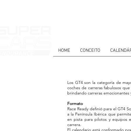
HOME
CONCEITO
CALENDÁ
Los GT4 son la categoría de mayo
coches de carreras fabulosos que 
brindando carreras emocionantes y
Formato
Race Ready definió para el GT4 S
a la Península Ibérica que permit
en pista para pilotos y equipos en
carrera.
El calendario está conformado por 