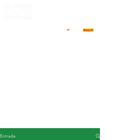
CASA
NOTICIAS
ACERCA DE
COMPETIDORES
CALENDARIO
RESULTADOS
GALERÍA
Televisor GT4
CONTACTOS
MERCADO DE CONDUCTORES
Entrada