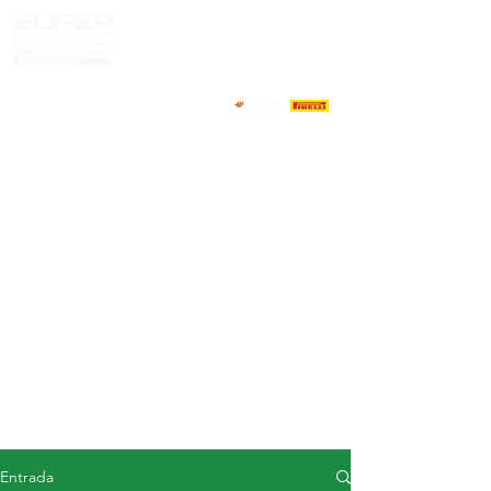
CASA
NOTICIAS
ACERCA DE
COMPETIDORES
CALENDARIO
RESULTADOS
GALERÍA
Televisor GT4
CONTACTOS
MERCADO DE CONDUCTORES
Entrada