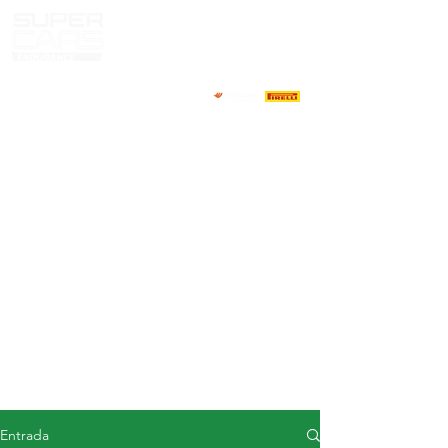
CASA
NOTICIAS
ACERCA DE
COMPETIDORES
CALENDARIO
RESULTADOS
GALERÍA
Televisor GT4
CONTACTOS
MERCADO DE CONDUCTORES
Entrada