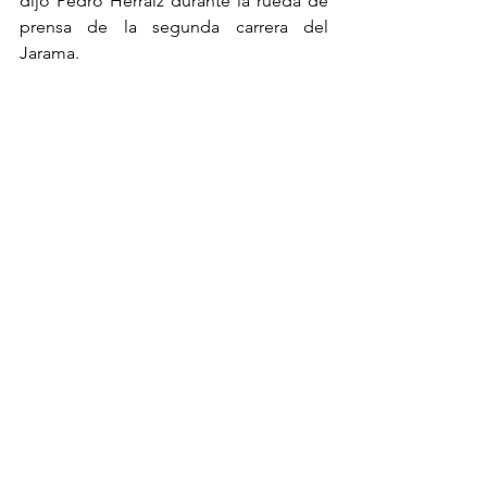
dijo Pedro Herraiz durante la rueda de 
prensa de la segunda carrera del 
Jarama.
Filipe Matias y el placer de correr
Filipe Matias fue otro de los pilotos 
que debutó en Supercars y se mostró 
muy satisfecho con todo el fin de 
semana del Jarama.